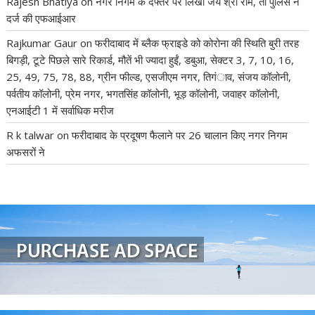
Rajesh Bhatiya
on
नगर निगम के दफ्तर पर लिखा जय श्री राम, तो पुलिस ने
दर्ज की एफआईआर
Rajkumar Gaur
on
फरीदाबाद में ब्लैक फ्राइडे को कोरोना की स्थिति बुरी तरह
बिगड़ी, टूटे पिछले सारे रिकार्ड, मौतें भी ज्यादा हुईं, डबुआ, सेक्टर 3, 7, 10, 16,
25, 49, 75, 78, 88, ग्रीन फील्ड, एसजीएम नगर, तिगंाव, संजय कॉलोनी,
पर्वतीय कॉलोनी, प्रेम नगर, भगतसिंह कॉलोनी, भूड़ कॉलोनी, जवाहर कॉलोनी,
एनआईटी 1 में सर्वाधिक मरीज
R k talwar
on
फरीदाबाद के प्रदूषण फैलाने पर 26 चालान किए नगर निगम
अफसरों ने