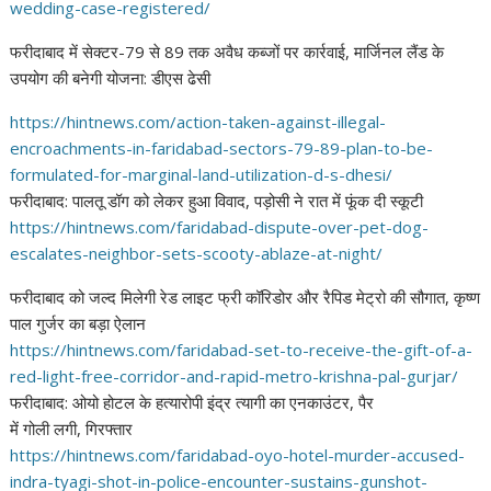
wedding-case-registered/
फरीदाबाद में सेक्टर-79 से 89 तक अवैध कब्जों पर कार्रवाई, मार्जिनल लैंड के
उपयोग की बनेगी योजना: डीएस ढेसी
https://hintnews.com/action-
taken-against-illegal-
encroachments-in-faridabad-
sectors-79-89-plan-to-be-
formulated-for-marginal-land-
utilization-d-s-dhesi/
फरीदाबाद: पालतू डॉग को लेकर हुआ विवाद, पड़ोसी ने रात में फूंक दी स्कूटी
https://hintnews.com/
faridabad-dispute-over-pet-
dog-
escalates-neighbor-sets-
scooty-ablaze-at-night/
फरीदाबाद को जल्द मिलेगी रेड लाइट फ्री कॉरिडोर और रैपिड मेट्रो की सौगात, कृष्ण
पाल गुर्जर का बड़ा ऐलान
https://hintnews.com/
faridabad-set-to-receive-the-
gift-of-a-
red-light-free-
corridor-and-rapid-metro-
krishna-pal-gurjar/
फरीदाबाद: ओयो होटल के हत्यारोपी इंद्र त्यागी का एनकाउंटर, पैर
में गोली लगी, गिरफ्तार
https://hintnews.com/
faridabad-oyo-hotel-murder-
accused-
indra-tyagi-shot-in-
police-encounter-sustains-
gunshot-