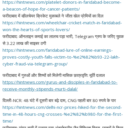
https://hintnews.com/platelet-
donors-in-faridabad-become-
a-
beacon-of-hope-for-cancer-
patients/
फरीदाबाद में व्हीलचेयर क्रिकेट मुकाबले ने जीता खेल प्रेमियों का दिल
https://hintnews.com/
wheelchair-cricket-match-in-
faridabad-
won-the-hearts-of-
sports-lovers/
फरीदाबाद: ऑनलाइन कमाई का लालच पड़ा भारी, Telegram ग्रुप के जरिए युवक
से 3.22 लाख की साइबर ठगी
https://hintnews.com/
faridabad-lure-of-online-
earnings-
proves-costly-youth-
falls-victim-to-%e2%82%b93-22-
lakh-
cyber-fraud-via-telegram-
group/
फरीदाबाद में गुरुओं और शिष्यों को मिलेगी मासिक छात्रवृत्ति: मूर्ति दलाल
https://hintnews.com/gurus-
and-disciples-in-faridabad-to-
receive-monthly-stipends-
murti-dalal/
दिल्ली-NCR: 48 घंटे में दूसरी बार बढ़े दाम, CNG पहली बार 80 रुपये के पार
https://hintnews.com/delhi-
ncr-prices-hiked-for-the-
second-
time-in-48-hours-cng-
crosses-%e2%82%b980-for-the-
first-
time/
फरीदाबाद: मांगर बानी में मनाया गया अंतर्राष्ट्रीय जैव विविधता दिवस, छात्रों ने किया