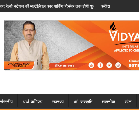
ी शुरू
फरीदाबाद: पैसों के विवाद ने लिया खतरनाक मोड़, चचेरे भाई के घर में लगा दी आग
फरी
्राष्ट्रीय
अर्थ-वाणिज्य
स्वास्थ्य
धर्म-संस्कृति
तकनीक
खेल