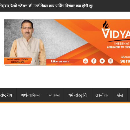
पार्किंग दिसंबर तक होगी शुरू
फरीदाबाद: पैसों के विवाद ने लिया खतरनाक मोड़, चचेरे भाई 
्राष्ट्रीय
अर्थ-वाणिज्य
स्वास्थ्य
धर्म-संस्कृति
तकनीक
खेल