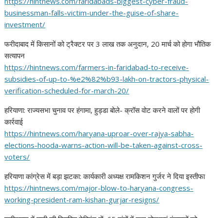
https://hintnews.com/
faridabads-biggest-cyber-
fraud-
businessman-falls-
victim-under-the-guise-of-
share-
investment/
फरीदाबाद में किसानों को ट्रैक्टर पर 3 लाख तक अनुदान, 20 मार्च को होगा भौतिक
सत्यापन
https://hintnews.com/farmers-
in-faridabad-to-receive-
subsidies-of-up-to-%e2%82%b93-
lakh-on-tractors-physical-
verification-scheduled-for-
march-20/
हरियाणा: राज्यसभा चुनाव पर हंगामा, हुड्डा बोले- क्रॉस वोट करने वालों पर होगी
कार्रवाई
https://hintnews.com/haryana-
uproar-over-rajya-sabha-
elections-hooda-warns-action-
will-be-taken-against-cross-
voters/
हरियाणा कांग्रेस में बड़ा झटका: कार्यकारी अध्यक्ष रामकिशन गुर्जर ने दिया इस्तीफा
https://hintnews.com/major-
blow-to-haryana-congress-
working-president-ram-kishan-
gurjar-resigns/