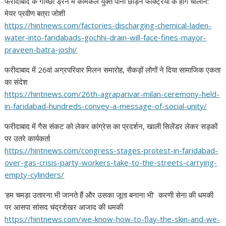
फरीदाबाद के गोच्छी ड्रेन में केमिकल युक्त पानी छोड़ने फैक्ट्रियों के होंगे चालान:
मेयर प्रवीण बत्रा जोशी
https://hintnews.com/
factories-discharging-
chemical-laden-
water-into-
faridabads-gochhi-drain-will-
face-fines-mayor-
praveen-
batra-joshi/
फरीदाबाद में 26वां अग्रपरिवार मिलन समारोह, सैकड़ों लोगों ने दिया सामाजिक एकता
का संदेश
https://hintnews.com/26th-
agraparivar-milan-ceremony-
held-
in-faridabad-hundreds-
convey-a-message-of-social-
unity/
फरीदाबाद में गैस संकट को लेकर कांग्रेस का प्रदर्शन, खाली सिलेंडर लेकर सड़कों
पर उतरे कार्यकर्ता
https://hintnews.com/congress-
stages-protest-in-faridabad-
over-gas-crisis-party-workers-
take-to-the-streets-carrying-
empty-cylinders/
‘हम चमड़ा उतारना भी जानते हैं और उसका जूता बनाना भी’ करणी सेना की धमकी
पर आसपा सांसद चंद्रशेखर आजाद की धमकी
https://hintnews.com/we-know-
how-to-flay-the-skin-and-we-