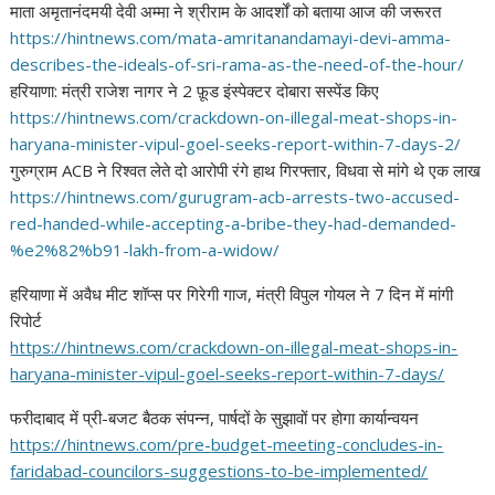
माता अमृतानंदमयी देवी अम्मा ने श्रीराम के आदर्शों को बताया आज की जरूरत
https://hintnews.com/mata-
amritanandamayi-devi-amma-
describes-the-ideals-of-sri-
rama-as-the-need-of-the-hour/
हरियाणा: मंत्री राजेश नागर ने 2 फ़ूड इंस्पेक्टर दोबारा सस्पेंड किए
https://hintnews.com/
crackdown-on-illegal-meat-
shops-in-
haryana-minister-
vipul-goel-seeks-report-
within-7-days-2/
गुरुग्राम ACB ने रिश्वत लेते दो आरोपी रंगे हाथ गिरफ्तार, विधवा से मांगे थे एक लाख
https://hintnews.com/gurugram-
acb-arrests-two-accused-
red-
handed-while-accepting-a-
bribe-they-had-demanded-
%e2%
82%b91-lakh-from-a-widow/
हरियाणा में अवैध मीट शॉप्स पर गिरेगी गाज, मंत्री विपुल गोयल ने 7 दिन में मांगी
रिपोर्ट
https://hintnews.com/
crackdown-on-illegal-meat-
shops-in-
haryana-minister-
vipul-goel-seeks-report-
within-7-days/
फरीदाबाद में प्री-बजट बैठक संपन्न, पार्षदों के सुझावों पर होगा कार्यान्वयन
https://hintnews.com/pre-
budget-meeting-concludes-in-
faridabad-councilors-
suggestions-to-be-implemented/