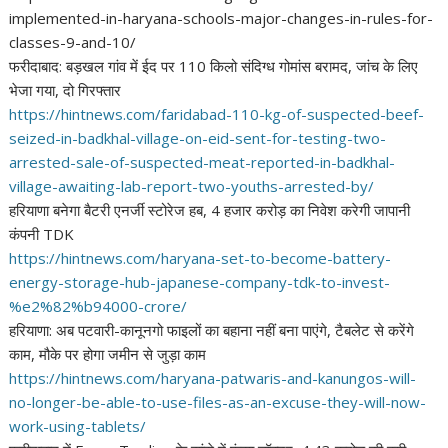
implemented-in-haryana-schools-major-changes-in-rules-for-
classes-9-and-10/
फरीदाबाद: बड़खल गांव में ईद पर 110 किलो संदिग्ध गोमांस बरामद, जांच के लिए
भेजा गया, दो गिरफ्तार
https://hintnews.com/
faridabad-110-kg-of-suspected-
beef-
seized-in-badkhal-
village-on-eid-sent-for-
testing-two-
arrested-sale-of-
suspected-meat-reported-in-
badkhal-
village-awaiting-lab-
report-two-youths-arrested-by/
हरियाणा बनेगा बैटरी एनर्जी स्टोरेज हब, 4 हजार करोड़ का निवेश करेगी जापानी
कंपनी TDK
https://hintnews.com/haryana-
set-to-become-battery-
energy-
storage-hub-japanese-company-
tdk-to-invest-
%e2%82%b94000-
crore/
हरियाणा: अब पटवारी-कानूनगो फाइलों का बहाना नहीं बना पाएंगे, टैबलेट से करेंगे
काम, मौके पर होगा जमीन से जुड़ा काम
https://hintnews.com/haryana-
patwaris-and-kanungos-will-
no-
longer-be-able-to-use-files-
as-an-excuse-they-will-now-
work-using-tablets/