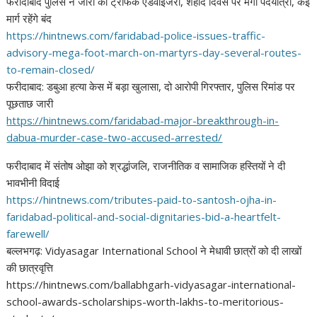
फरीदाबाद पुलिस ने जारी की ट्रैफिक एडवाइजरी, शहीद दिवस पर मेगा पदयात्रा, कई
मार्ग रहेंगे बंद
https://hintnews.com/
faridabad-police-issues-
traffic-
advisory-mega-foot-
march-on-martyrs-day-several-
routes-
to-remain-closed/
फरीदाबाद: डबुआ हत्या केस में बड़ा खुलासा, दो आरोपी गिरफ्तार, पुलिस रिमांड पर
पूछताछ जारी
https://hintnews.com/
faridabad-major-breakthrough-
in-
dabua-murder-case-two-
accused-arrested/
फरीदाबाद में संतोष ओझा को श्रद्धांजलि, राजनीतिक व सामाजिक हस्तियों ने दी
भावभीनी विदाई
https://hintnews.com/tributes-
paid-to-santosh-ojha-in-
faridabad-political-and-
social-dignitaries-bid-a-
heartfelt-
farewell/
बल्लभगढ़: Vidyasagar International School ने मेधावी छात्रों को दी लाखों
की छात्रवृत्ति
https://hintnews.com/ballabhgarh-vidyasagar-international-
school-awards-scholarships-worth-lakhs-to-meritorious-