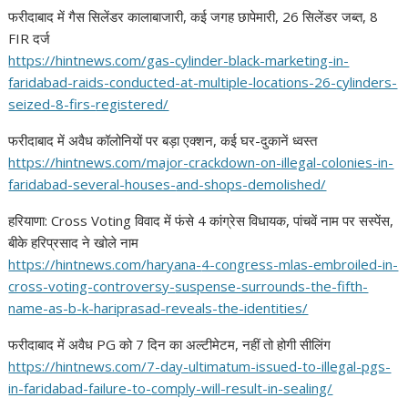
फरीदाबाद में गैस सिलेंडर कालाबाजारी, कई जगह छापेमारी, 26 सिलेंडर जब्त, 8
FIR दर्ज
https://hintnews.com/gas-
cylinder-black-marketing-in-
faridabad-raids-conducted-at-
multiple-locations-26-
cylinders-
seized-8-firs-
registered/
फरीदाबाद में अवैध कॉलोनियों पर बड़ा एक्शन, कई घर-दुकानें ध्वस्त
https://hintnews.com/major-
crackdown-on-illegal-colonies-
in-
faridabad-several-houses-
and-shops-demolished/
हरियाणा: Cross Voting विवाद में फंसे 4 कांग्रेस विधायक, पांचवें नाम पर सस्पेंस,
बीके हरिप्रसाद ने खोले नाम
https://hintnews.com/haryana-
4-congress-mlas-embroiled-in-
cross-voting-controversy-
suspense-surrounds-the-fifth-
name-as-b-k-hariprasad-
reveals-the-identities/
फरीदाबाद में अवैध PG को 7 दिन का अल्टीमेटम, नहीं तो होगी सीलिंग
https://hintnews.com/7-day-
ultimatum-issued-to-illegal-
pgs-
in-faridabad-failure-to-
comply-will-result-in-sealing/