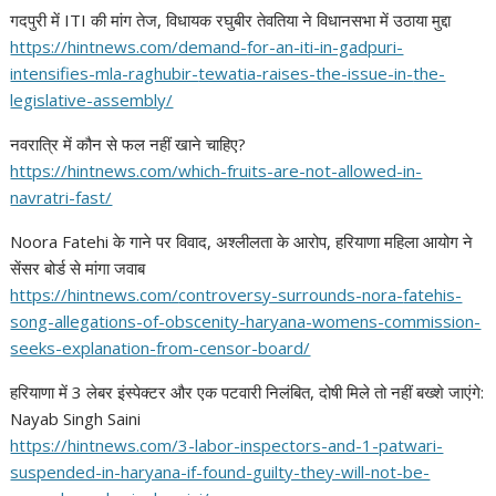
गदपुरी में ITI की मांग तेज, विधायक रघुबीर तेवतिया ने विधानसभा में उठाया मुद्दा
https://hintnews.com/demand-
for-an-iti-in-gadpuri-
intensifies-mla-raghubir-
tewatia-raises-the-issue-in-
the-
legislative-assembly/
नवरात्रि में कौन से फल नहीं खाने चाहिए?
https://hintnews.com/which-
fruits-are-not-allowed-in-
navratri-fast/
Noora Fatehi के गाने पर विवाद, अश्लीलता के आरोप, हरियाणा महिला आयोग ने
सेंसर बोर्ड से मांगा जवाब
https://hintnews.com/
controversy-surrounds-nora-
fatehis-
song-allegations-of-
obscenity-haryana-womens-
commission-
seeks-explanation-
from-censor-board/
हरियाणा में 3 लेबर इंस्पेक्टर और एक पटवारी निलंबित, दोषी मिले तो नहीं बख्शे जाएंगे:
Nayab Singh Saini
https://hintnews.com/3-labor-
inspectors-and-1-patwari-
suspended-in-haryana-if-found-
guilty-they-will-not-be-