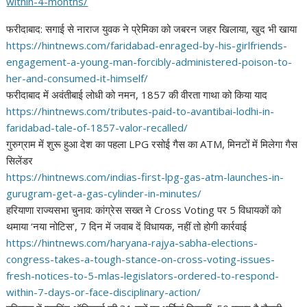
within-4-months/
फरीदाबाद: सगाई से नाराज युवक ने प्रेमिका को जबरन जहर खिलाया, खुद भी खाया
https://hintnews.com/
faridabad-enraged-by-his-
girlfriends-
engagement-a-
young-man-forcibly-
administered-poison-to-
her-
and-consumed-it-himself/
फरीदाबाद में अवंतीबाई लोधी को नमन, 1857 की वीरता गाथा को किया याद
https://hintnews.com/tributes-
paid-to-avantibai-lodhi-in-
faridabad-tale-of-1857-valor-
recalled/
गुरुग्राम में शुरू हुआ देश का पहला LPG रसोई गैस का ATM, मिनटों में मिलेगा गैस
सिलेंडर
https://hintnews.com/indias-
first-lpg-gas-atm-launches-in-
gurugram-get-a-gas-cylinder-
in-minutes/
हरियाणा राज्यसभा चुनाव: कांग्रेस सख्त ने Cross Voting पर 5 विधायकों को
थमाया ‘नया नोटिस’, 7 दिन में जवाब दें विधायक, नहीं तो होगी कार्रवाई
https://hintnews.com/haryana-
rajya-sabha-elections-
congress-takes-a-tough-stance-
on-cross-voting-issues-
fresh-
notices-to-5-mlas-legislators-
ordered-to-respond-
within-7-
days-or-face-disciplinary-
action/