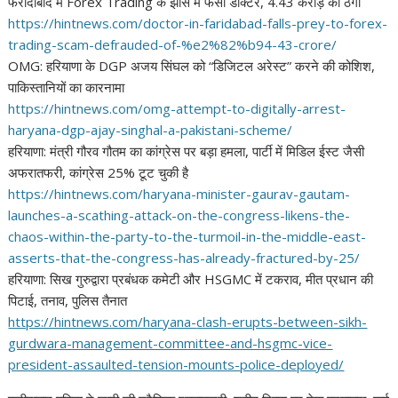
फरीदाबाद में Forex Trading के झांसे में फंसा डॉक्टर, 4.43 करोड़ की ठगी
https://hintnews.com/doctor-
in-faridabad-falls-prey-to-
forex-
trading-scam-defrauded-
of-%e2%82%b94-43-crore/
OMG: हरियाणा के DGP अजय सिंघल को “डिजिटल अरेस्ट” करने की कोशिश,
पाकिस्तानियों का कारनामा
https://hintnews.com/omg-
attempt-to-digitally-arrest-
haryana-dgp-ajay-singhal-a-
pakistani-scheme/
हरियाणा: मंत्री गौरव गौतम का कांग्रेस पर बड़ा हमला, पार्टी में मिडिल ईस्ट जैसी
अफरातफरी, कांग्रेस 25% टूट चुकी है
https://hintnews.com/haryana-
minister-gaurav-gautam-
launches-a-scathing-attack-on-
the-congress-likens-the-
chaos-
within-the-party-to-the-
turmoil-in-the-middle-east-
asserts-that-the-congress-has-
already-fractured-by-25/
हरियाणा: सिख गुरुद्वारा प्रबंधक कमेटी और HSGMC में टकराव, मीत प्रधान की
पिटाई, तनाव, पुलिस तैनात
https://hintnews.com/haryana-
clash-erupts-between-sikh-
gurdwara-management-committee-
and-hsgmc-vice-
president-
assaulted-tension-mounts-
police-deployed/