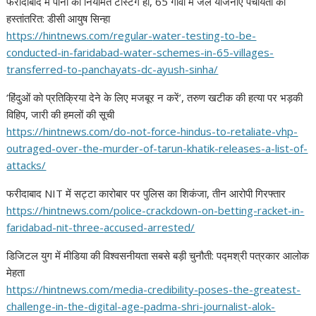
फरीदाबाद में पानी की नियमित टेस्टिंग हों, 65 गांवों में जल योजनाएं पंचायतों को
हस्तांतरित: डीसी आयुष सिन्हा
https://hintnews.com/regular-
water-testing-to-be-
conducted-
in-faridabad-water-schemes-in-
65-villages-
transferred-to-
panchayats-dc-ayush-sinha/
‘हिंदुओं को प्रतिक्रिया देने के लिए मजबूर न करें’, तरुण खटीक की हत्या पर भड़की
विहिप, जारी की हमलों की सूची
https://hintnews.com/do-not-
force-hindus-to-retaliate-vhp-
outraged-over-the-murder-of-
tarun-khatik-releases-a-list-
of-
attacks/
फरीदाबाद NIT में सट्टा कारोबार पर पुलिस का शिकंजा, तीन आरोपी गिरफ्तार
https://hintnews.com/police-
crackdown-on-betting-racket-
in-
faridabad-nit-three-
accused-arrested/
डिजिटल युग में मीडिया की विश्वसनीयता सबसे बड़ी चुनौती: पद्मश्री पत्रकार आलोक
मेहता
https://hintnews.com/media-
credibility-poses-the-
greatest-
challenge-in-the-
digital-age-padma-shri-
journalist-alok-