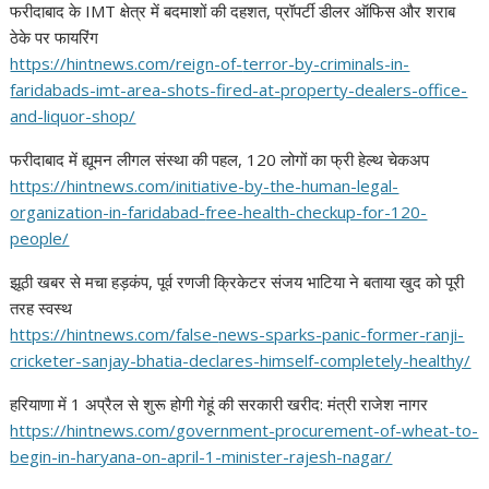
फरीदाबाद के IMT क्षेत्र में बदमाशों की दहशत, प्रॉपर्टी डीलर ऑफिस और शराब
ठेके पर फायरिंग
https://hintnews.com/reign-of-
terror-by-criminals-in-
faridabads-imt-area-shots-
fired-at-property-dealers-
office-
and-liquor-shop/
फरीदाबाद में ह्यूमन लीगल संस्था की पहल, 120 लोगों का फ्री हेल्थ चेकअप
https://hintnews.com/
initiative-by-the-human-legal-
organization-in-faridabad-
free-health-checkup-for-120-
people/
झूठी खबर से मचा हड़कंप, पूर्व रणजी क्रिकेटर संजय भाटिया ने बताया खुद को पूरी
तरह स्वस्थ
https://hintnews.com/false-
news-sparks-panic-former-
ranji-
cricketer-sanjay-bhatia-
declares-himself-completely-
healthy/
हरियाणा में 1 अप्रैल से शुरू होगी गेहूं की सरकारी खरीद: मंत्री राजेश नागर
https://hintnews.com/
government-procurement-of-
wheat-to-
begin-in-haryana-on-
april-1-minister-rajesh-nagar/