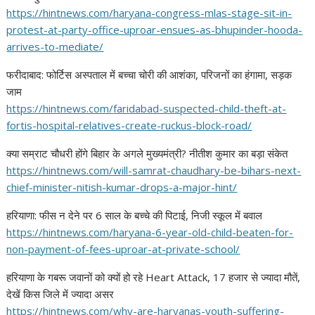
https://hintnews.com/haryana-
congress-mlas-stage-sit-in-
protest-at-party-office-
uproar-ensues-as-bhupinder-
hooda-
arrives-to-mediate/
फरीदाबाद: फोर्टिस अस्पताल में बच्चा चोरी की आशंका, परिजनों का हंगामा, सड़क
जाम
https://hintnews.com/
faridabad-suspected-child-
theft-at-
fortis-hospital-
relatives-create-ruckus-block-
road/
क्या सम्राट चौधरी होंगे बिहार के अगले मुख्यमंत्री? नीतीश कुमार का बड़ा संकेत
https://hintnews.com/will-
samrat-chaudhary-be-bihars-
next-
chief-minister-nitish-
kumar-drops-a-major-hint/
हरियाणा: फीस न देने पर 6 साल के बच्चे की पिटाई, निजी स्कूल में बवाल
https://hintnews.com/haryana-
6-year-old-child-beaten-for-
non-payment-of-fees-uproar-at-
private-school/
हरियाणा के गबरू जवानों को क्यों हो रहे Heart Attack, 17 हजार से ज्यादा मौतें,
देखें किस जिले में ज्यादा असर
https://hintnews.com/why-are-
haryanas-youth-suffering-