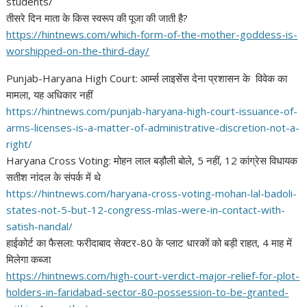
students/
तीसरे दिन माता के किस स्वरूप की पूजा की जाती है?
https://hintnews.com/which-
form-of-the-mother-goddess-is-
worshipped-on-the-third-day/
Punjab-Haryana High Court: आर्म्स लाइसेंस देना प्रशासन के विवेक का
मामला, यह अधिकार नहीं
https://hintnews.com/punjab-
haryana-high-court-issuance-
of-
arms-licenses-is-a-matter-
of-administrative-discretion-
not-a-
right/
Haryana Cross Voting: मोहन लाल बड़ौली बोले, 5 नहीं, 12 कांग्रेस विधायक
सतीश नांदल के संपर्क में थे
https://hintnews.com/haryana-
cross-voting-mohan-lal-badoli-
states-not-5-but-12-congress-
mlas-were-in-contact-with-
satish-nandal/
हाईकोर्ट का फैसला: फरीदाबाद सेक्टर-80 के प्लाट धारकों को बड़ी राहत, 4 माह में
मिलेगा कब्जा
https://hintnews.com/high-
court-verdict-major-relief-
for-plot-
holders-in-faridabad-
sector-80-possession-to-be-
granted-