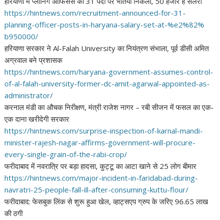
हरियाणा में प्लानिंग ऑफिसर्स की 31 पदों पर भर्तियां निकलीं, 50 हजार है सैलरी
https://hintnews.com/
recruitment-announced-for-31-
planning-officer-posts-in-
haryana-salary-set-at-%e2%82%
b950000/
हरियाणा सरकार ने Al-Falah University का नियंत्रण संभाला, पूर्व डीसी अमित
अग्रवाल बने प्रशासक
https://hintnews.com/haryana-
government-assumes-control-
of-
al-falah-university-former-dc-
amit-agarwal-appointed-as-
administrator/
करनाल मंडी का औचक निरीक्षण, मंत्री राजेश नागर – रबी सीजन में फसल का एक-
एक दाना खरीदेगी सरकार
https://hintnews.com/surprise-
inspection-of-karnal-mandi-
minister-rajesh-nagar-affirms-
government-will-procure-
every-
single-grain-of-the-rabi-crop/
फरीदाबाद में नवरात्रि पर बड़ा हादसा, कुट्टू का आटा खाने से 25 लोग बीमार
https://hintnews.com/major-
incident-in-faridabad-during-
navratri-25-people-fall-ill-
after-consuming-kuttu-flour/
फरीदाबाद: फेसबुक लिंक से शुरू हुआ खेल, व्हाट्सएप ग्रुप के जरिए 96.65 लाख
की ठगी