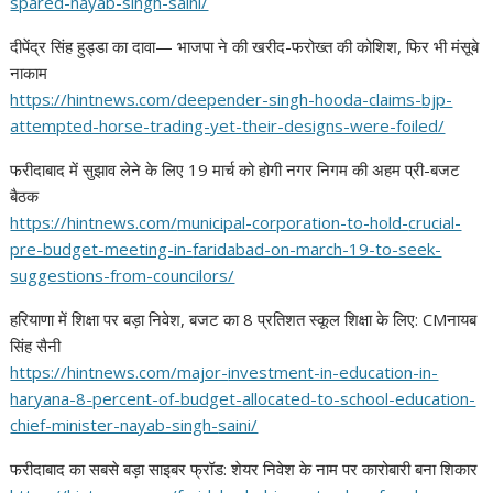
spared-nayab-singh-saini/
दीपेंद्र सिंह हुड्डा का दावा— भाजपा ने की खरीद-फरोख्त की कोशिश, फिर भी मंसूबे
नाकाम
https://hintnews.com/
deepender-singh-hooda-claims-
bjp-
attempted-horse-trading-
yet-their-designs-were-foiled/
फरीदाबाद में सुझाव लेने के लिए 19 मार्च को होगी नगर निगम की अहम प्री-बजट
बैठक
https://hintnews.com/
municipal-corporation-to-hold-
crucial-
pre-budget-meeting-in-
faridabad-on-march-19-to-seek-
suggestions-from-councilors/
हरियाणा में शिक्षा पर बड़ा निवेश, बजट का 8 प्रतिशत स्कूल शिक्षा के लिए: CMनायब
सिंह सैनी
https://hintnews.com/major-
investment-in-education-in-
haryana-8-percent-of-budget-
allocated-to-school-education-
chief-minister-nayab-singh-
saini/
फरीदाबाद का सबसे बड़ा साइबर फ्रॉड: शेयर निवेश के नाम पर कारोबारी बना शिकार