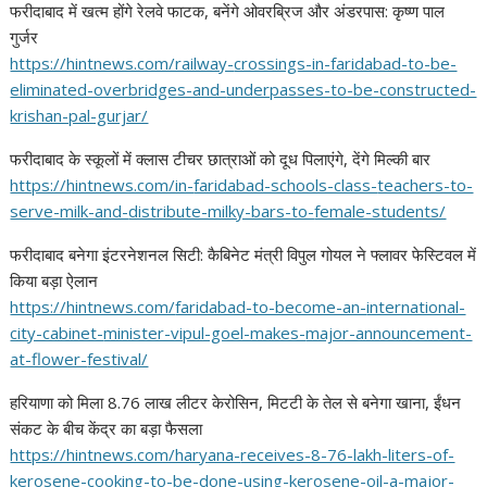
फरीदाबाद में खत्म होंगे रेलवे फाटक, बनेंगे ओवरब्रिज और अंडरपास: कृष्ण पाल
गुर्जर
https://hintnews.com/railway-
crossings-in-faridabad-to-be-
eliminated-overbridges-and-
underpasses-to-be-constructed-
krishan-pal-gurjar/
फरीदाबाद के स्कूलों में क्लास टीचर छात्राओं को दूध पिलाएंगे, देंगे मिल्की बार
https://hintnews.com/in-
faridabad-schools-class-
teachers-to-
serve-milk-and-
distribute-milky-bars-to-
female-students/
फरीदाबाद बनेगा इंटरनेशनल सिटी: कैबिनेट मंत्री विपुल गोयल ने फ्लावर फेस्टिवल में
किया बड़ा ऐलान
https://hintnews.com/
faridabad-to-become-an-
international-
city-cabinet-
minister-vipul-goel-makes-
major-announcement-
at-flower-
festival/
हरियाणा को मिला 8.76 लाख लीटर केरोसिन, मिटटी के तेल से बनेगा खाना, ईंधन
संकट के बीच केंद्र का बड़ा फैसला
https://hintnews.com/haryana-
receives-8-76-lakh-liters-of-
kerosene-cooking-to-be-done-
using-kerosene-oil-a-major-