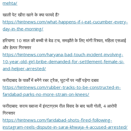
mehta/
खाली पेट खीरा खाने के क्या फायदे हैं?
https://hintnews.com/what-
happens-if-i-eat-cucumber-
every-
day-in-the-morning/
हरियाणा: 10 साल की बच्ची से बेड टच, समझौते के लिए मांगी रिश्वत, महिला एसआई
और हेल्पर गिरफ्तार
https://hintnews.com/haryana-
bad-touch-incident-involving-
10-year-old-girl-bribe-
demanded-for-settlement-
female-si-
and-helper-arrested/
फरीदाबाद के पार्कों में बनेंगे रबर ट्रैक, घुटनों पर नहीं पड़ेगा दबाव
https://hintnews.com/rubber-
tracks-to-be-constructed-in-
faridabad-parks-no-more-
strain-on-knees/
फरीदाबाद: सराय ख्वाजा में इंस्टाग्राम रील विवाद के बाद चली गोली, 4 आरोपी
गिरफ्तार
https://hintnews.com/
faridabad-shots-fired-
following-
instagram-reels-
dispute-in-sarai-khwaja-4-
accused-arrested/