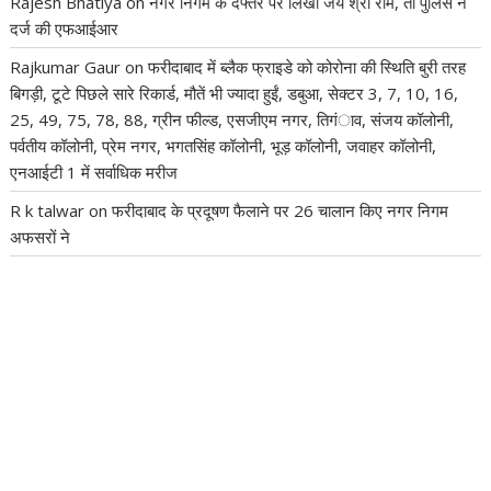
Rajesh Bhatiya
on
नगर निगम के दफ्तर पर लिखा जय श्री राम, तो पुलिस ने
दर्ज की एफआईआर
Rajkumar Gaur
on
फरीदाबाद में ब्लैक फ्राइडे को कोरोना की स्थिति बुरी तरह
बिगड़ी, टूटे पिछले सारे रिकार्ड, मौतें भी ज्यादा हुईं, डबुआ, सेक्टर 3, 7, 10, 16,
25, 49, 75, 78, 88, ग्रीन फील्ड, एसजीएम नगर, तिगंाव, संजय कॉलोनी,
पर्वतीय कॉलोनी, प्रेम नगर, भगतसिंह कॉलोनी, भूड़ कॉलोनी, जवाहर कॉलोनी,
एनआईटी 1 में सर्वाधिक मरीज
R k talwar
on
फरीदाबाद के प्रदूषण फैलाने पर 26 चालान किए नगर निगम
अफसरों ने