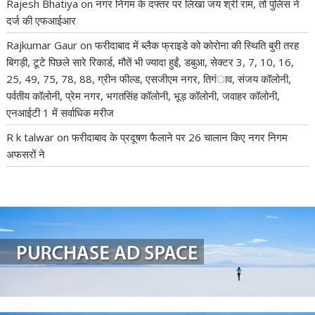
Rajesh Bhatiya
on
नगर निगम के दफ्तर पर लिखा जय श्री राम, तो पुलिस ने
दर्ज की एफआईआर
Rajkumar Gaur
on
फरीदाबाद में ब्लैक फ्राइडे को कोरोना की स्थिति बुरी तरह
बिगड़ी, टूटे पिछले सारे रिकार्ड, मौतें भी ज्यादा हुईं, डबुआ, सेक्टर 3, 7, 10, 16,
25, 49, 75, 78, 88, ग्रीन फील्ड, एसजीएम नगर, तिगंाव, संजय कॉलोनी,
पर्वतीय कॉलोनी, प्रेम नगर, भगतसिंह कॉलोनी, भूड़ कॉलोनी, जवाहर कॉलोनी,
एनआईटी 1 में सर्वाधिक मरीज
R k talwar
on
फरीदाबाद के प्रदूषण फैलाने पर 26 चालान किए नगर निगम
अफसरों ने