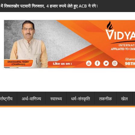
 रुपये लेते हुए ACB ने रंगे हाथ दबोचा
हरियाणा में प्रशासनिक बदलाव, IAS अधिकारियों का तबादला
्राष्ट्रीय
अर्थ-वाणिज्य
स्वास्थ्य
धर्म-संस्कृति
तकनीक
खेल