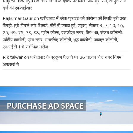
Rajesh Bhatiya
on
नगर निगम के दफ्तर पर लिखा जय श्री राम, तो पुलिस ने
दर्ज की एफआईआर
Rajkumar Gaur
on
फरीदाबाद में ब्लैक फ्राइडे को कोरोना की स्थिति बुरी तरह
बिगड़ी, टूटे पिछले सारे रिकार्ड, मौतें भी ज्यादा हुईं, डबुआ, सेक्टर 3, 7, 10, 16,
25, 49, 75, 78, 88, ग्रीन फील्ड, एसजीएम नगर, तिगंाव, संजय कॉलोनी,
पर्वतीय कॉलोनी, प्रेम नगर, भगतसिंह कॉलोनी, भूड़ कॉलोनी, जवाहर कॉलोनी,
एनआईटी 1 में सर्वाधिक मरीज
R k talwar
on
फरीदाबाद के प्रदूषण फैलाने पर 26 चालान किए नगर निगम
अफसरों ने