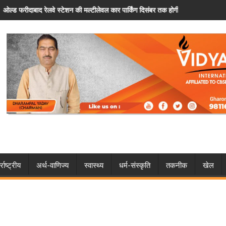
लेवल कार पार्किंग दिसंबर तक होगी शुरू
फरीदाबाद: पैसों के विवाद ने लिया खतरनाक मोड़, च
्राष्ट्रीय
अर्थ-वाणिज्य
स्वास्थ्य
धर्म-संस्कृति
तकनीक
खेल