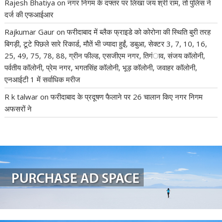
Rajesh Bhatiya
on
नगर निगम के दफ्तर पर लिखा जय श्री राम, तो पुलिस ने
दर्ज की एफआईआर
Rajkumar Gaur
on
फरीदाबाद में ब्लैक फ्राइडे को कोरोना की स्थिति बुरी तरह
बिगड़ी, टूटे पिछले सारे रिकार्ड, मौतें भी ज्यादा हुईं, डबुआ, सेक्टर 3, 7, 10, 16,
25, 49, 75, 78, 88, ग्रीन फील्ड, एसजीएम नगर, तिगंाव, संजय कॉलोनी,
पर्वतीय कॉलोनी, प्रेम नगर, भगतसिंह कॉलोनी, भूड़ कॉलोनी, जवाहर कॉलोनी,
एनआईटी 1 में सर्वाधिक मरीज
R k talwar
on
फरीदाबाद के प्रदूषण फैलाने पर 26 चालान किए नगर निगम
अफसरों ने