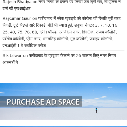
Rajesh Bhatiya
on
नगर निगम के दफ्तर पर लिखा जय श्री राम, तो पुलिस ने
दर्ज की एफआईआर
Rajkumar Gaur
on
फरीदाबाद में ब्लैक फ्राइडे को कोरोना की स्थिति बुरी तरह
बिगड़ी, टूटे पिछले सारे रिकार्ड, मौतें भी ज्यादा हुईं, डबुआ, सेक्टर 3, 7, 10, 16,
25, 49, 75, 78, 88, ग्रीन फील्ड, एसजीएम नगर, तिगंाव, संजय कॉलोनी,
पर्वतीय कॉलोनी, प्रेम नगर, भगतसिंह कॉलोनी, भूड़ कॉलोनी, जवाहर कॉलोनी,
एनआईटी 1 में सर्वाधिक मरीज
R k talwar
on
फरीदाबाद के प्रदूषण फैलाने पर 26 चालान किए नगर निगम
अफसरों ने