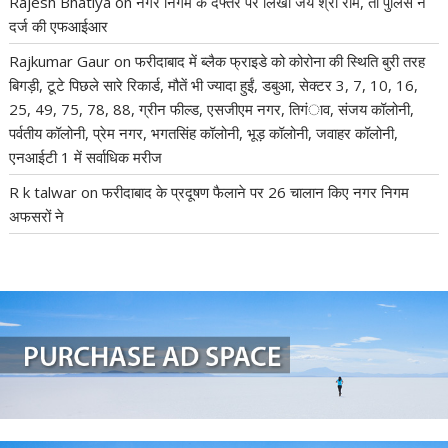
Rajesh Bhatiya
on
नगर निगम के दफ्तर पर लिखा जय श्री राम, तो पुलिस ने
दर्ज की एफआईआर
Rajkumar Gaur
on
फरीदाबाद में ब्लैक फ्राइडे को कोरोना की स्थिति बुरी तरह
बिगड़ी, टूटे पिछले सारे रिकार्ड, मौतें भी ज्यादा हुईं, डबुआ, सेक्टर 3, 7, 10, 16,
25, 49, 75, 78, 88, ग्रीन फील्ड, एसजीएम नगर, तिगंाव, संजय कॉलोनी,
पर्वतीय कॉलोनी, प्रेम नगर, भगतसिंह कॉलोनी, भूड़ कॉलोनी, जवाहर कॉलोनी,
एनआईटी 1 में सर्वाधिक मरीज
R k talwar
on
फरीदाबाद के प्रदूषण फैलाने पर 26 चालान किए नगर निगम
अफसरों ने