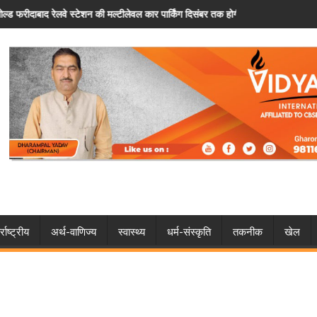
वल कार पार्किंग दिसंबर तक होगी शुरू
फरीदाबाद: पैसों के विवाद ने लिया खतरनाक मोड़, चचे
्राष्ट्रीय
अर्थ-वाणिज्य
स्वास्थ्य
धर्म-संस्कृति
तकनीक
खेल