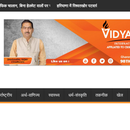
बड़ी कार्रवाई
हरियाणा में रिश्वतखोर पटवारी गिरफ्तार, 4 हजार रुपये लेते हुए ACB ने रंगे हाथ दबोचा
हरियाणा में
्राष्ट्रीय
अर्थ-वाणिज्य
स्वास्थ्य
धर्म-संस्कृति
तकनीक
खेल