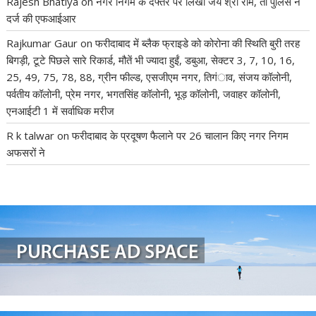
Rajesh Bhatiya
on
नगर निगम के दफ्तर पर लिखा जय श्री राम, तो पुलिस ने
दर्ज की एफआईआर
Rajkumar Gaur
on
फरीदाबाद में ब्लैक फ्राइडे को कोरोना की स्थिति बुरी तरह
बिगड़ी, टूटे पिछले सारे रिकार्ड, मौतें भी ज्यादा हुईं, डबुआ, सेक्टर 3, 7, 10, 16,
25, 49, 75, 78, 88, ग्रीन फील्ड, एसजीएम नगर, तिगंाव, संजय कॉलोनी,
पर्वतीय कॉलोनी, प्रेम नगर, भगतसिंह कॉलोनी, भूड़ कॉलोनी, जवाहर कॉलोनी,
एनआईटी 1 में सर्वाधिक मरीज
R k talwar
on
फरीदाबाद के प्रदूषण फैलाने पर 26 चालान किए नगर निगम
अफसरों ने