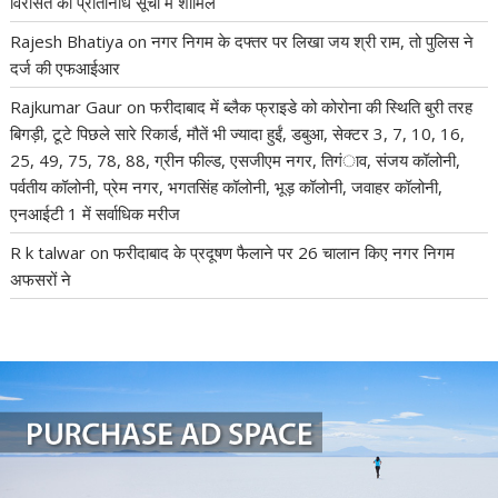
विरासत की प्रतिनिधि सूची में शामिल
Rajesh Bhatiya
on
नगर निगम के दफ्तर पर लिखा जय श्री राम, तो पुलिस ने
दर्ज की एफआईआर
Rajkumar Gaur
on
फरीदाबाद में ब्लैक फ्राइडे को कोरोना की स्थिति बुरी तरह
बिगड़ी, टूटे पिछले सारे रिकार्ड, मौतें भी ज्यादा हुईं, डबुआ, सेक्टर 3, 7, 10, 16,
25, 49, 75, 78, 88, ग्रीन फील्ड, एसजीएम नगर, तिगंाव, संजय कॉलोनी,
पर्वतीय कॉलोनी, प्रेम नगर, भगतसिंह कॉलोनी, भूड़ कॉलोनी, जवाहर कॉलोनी,
एनआईटी 1 में सर्वाधिक मरीज
R k talwar
on
फरीदाबाद के प्रदूषण फैलाने पर 26 चालान किए नगर निगम
अफसरों ने