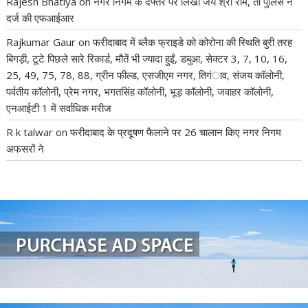
Rajesh Bhatiya
on
नगर निगम के दफ्तर पर लिखा जय श्री राम, तो पुलिस ने
दर्ज की एफआईआर
Rajkumar Gaur
on
फरीदाबाद में ब्लैक फ्राइडे को कोरोना की स्थिति बुरी तरह
बिगड़ी, टूटे पिछले सारे रिकार्ड, मौतें भी ज्यादा हुईं, डबुआ, सेक्टर 3, 7, 10, 16,
25, 49, 75, 78, 88, ग्रीन फील्ड, एसजीएम नगर, तिगंाव, संजय कॉलोनी,
पर्वतीय कॉलोनी, प्रेम नगर, भगतसिंह कॉलोनी, भूड़ कॉलोनी, जवाहर कॉलोनी,
एनआईटी 1 में सर्वाधिक मरीज
R k talwar
on
फरीदाबाद के प्रदूषण फैलाने पर 26 चालान किए नगर निगम
अफसरों ने