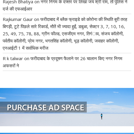
Rajesh Bhatiya
on
नगर निगम के दफ्तर पर लिखा जय श्री राम, तो पुलिस ने
दर्ज की एफआईआर
Rajkumar Gaur
on
फरीदाबाद में ब्लैक फ्राइडे को कोरोना की स्थिति बुरी तरह
बिगड़ी, टूटे पिछले सारे रिकार्ड, मौतें भी ज्यादा हुईं, डबुआ, सेक्टर 3, 7, 10, 16,
25, 49, 75, 78, 88, ग्रीन फील्ड, एसजीएम नगर, तिगंाव, संजय कॉलोनी,
पर्वतीय कॉलोनी, प्रेम नगर, भगतसिंह कॉलोनी, भूड़ कॉलोनी, जवाहर कॉलोनी,
एनआईटी 1 में सर्वाधिक मरीज
R k talwar
on
फरीदाबाद के प्रदूषण फैलाने पर 26 चालान किए नगर निगम
अफसरों ने