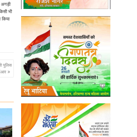
की अगड़ी
किसी भी
म किया
ो पुलिस
आईआर