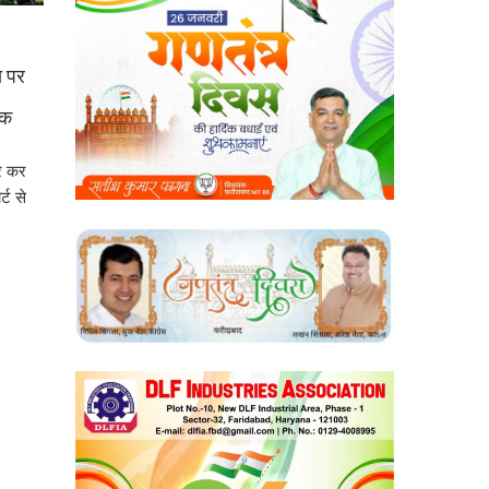
ा पर
ंक
र कर
्ट से