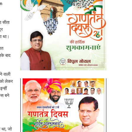
on
ा सीता
्र
गा था।
िगत
सके बाद
ने वाली
ं को लेकर
न्हीं
्स बने
आ था, जो