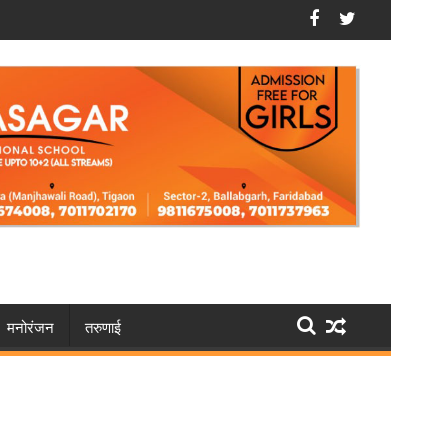
करें आवेदन
फरीदाबाद: सेक्सटॉर्शन गैंग का भंडाफोड़, वीडियो कॉल से करते थे ब्ल
मनोरंजन
तरुणाई