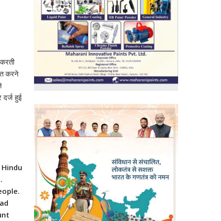
 करती
हत करने
े
दर्ज हुई
 Hindu
.
eople.
had
unt