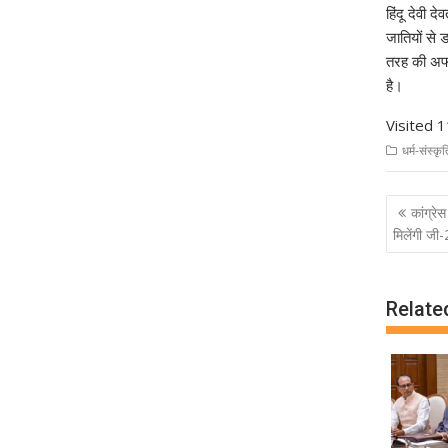
हिंदू देवी 
जातियों से
तरह की अफवा
है।
Visited 1
धर्म-संस्कृ
Post
कांग्र
navig
मिलेंगी जी-
Relate