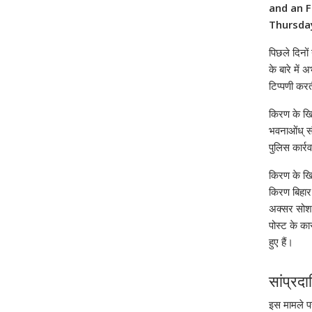
and an F
Thursda
पिछले दिनो
के बारे में
टिप्पणी कर
किरण के खिल
भवनाओंध् सौ
पुलिस कार्
किरण के खि
किरण बिहार 
अक्सर सोशल
पोस्ट के का
हुए हैं।
सांप्रद
इस मामले प