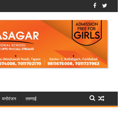
करें आवेदन
फरीदाबाद: सेक्सटॉर्शन गैंग का भंडाफोड़, वीडियो कॉल से करते थे ब्ल
मनोरंजन
तरुणाई