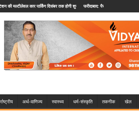
फरीदाबाद: पैसों के विवाद ने लिया खतरनाक मोड़, चचेरे भाई के घर में लगा दी आग
फरीदाबाद: भ
्राष्ट्रीय
अर्थ-वाणिज्य
स्वास्थ्य
धर्म-संस्कृति
तकनीक
खेल