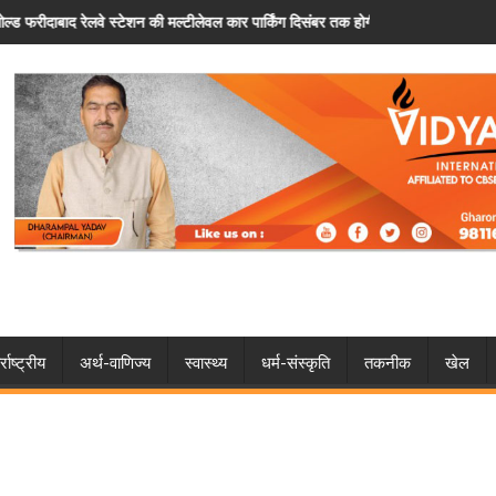
र पार्किंग दिसंबर तक होगी शुरू
फरीदाबाद: पैसों के विवाद ने लिया खतरनाक मोड़, चचेरे भा
्राष्ट्रीय
अर्थ-वाणिज्य
स्वास्थ्य
धर्म-संस्कृति
तकनीक
खेल