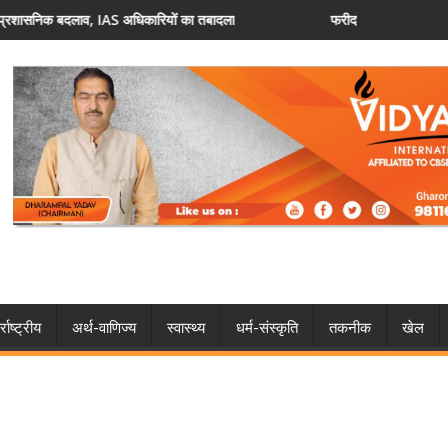
का तबादला
फरीदाबाद: वोटर लिस्ट में नाम नहीं है? 30 अगस्त तक करें आव
्राष्ट्रीय
अर्थ-वाणिज्य
स्वास्थ्य
धर्म-संस्कृति
तकनीक
खेल