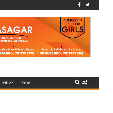
ेदन
फरीदाबाद: सेक्सटॉर्शन गैंग का भंडाफोड़, वीडियो कॉल से करते थे ब्लैकमेल, त
मनोरंजन
तरुणाई