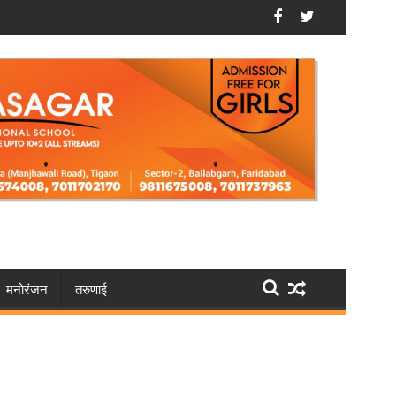
ित गिरफ्तार और 5 देसी कट्टे बरामद
हरियाणा में फिर फेरबदल, HCS अधिकारियों की ट्रांसफर लिस्ट जार
मनोरंजन
तरुणाई