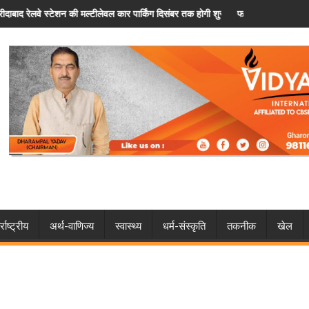
ग दिसंबर तक होगी शुरू
फरीदाबाद: पैसों के विवाद ने लिया खतरनाक मोड़, चचेरे भाई के घर म
्राष्ट्रीय
अर्थ-वाणिज्य
स्वास्थ्य
धर्म-संस्कृति
तकनीक
खेल