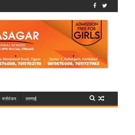
तक करें आवेदन
फरीदाबाद: सेक्सटॉर्शन गैंग का भंडाफोड़, वीडियो कॉल से करते थे 
मनोरंजन
तरुणाई