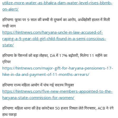
utilize-more-water-as-bhakra-
dam-water-level-rises-bbmb-
on-
alert/
हरियाणा: फूफा पर 9 साल की बच्ची से दुष्कर्म का आरोप, अर्धबेहोशी हालत में मिली
नन्ही जान
https://hintnews.com/haryana-
uncle-in-law-accused-of-
raping-a-9-year-old-girl-
child-found-in-a-semi-
conscious-
state/
हरियाणा के पेंशनर्स को बड़ा तोहफा, DA में 17% बढ़ोतरी, मिलेगा 11 महीने का
एरियर
https://hintnews.com/major-
gift-for-haryana-pensioners-
17-
hike-in-da-and-payment-of-
11-months-arrears/
हरियाणा राज्य महिला आयोग में पांच नई सदस्य नियुक्त
https://hintnews.com/five-new-
members-appointed-to-the-
haryana-state-commission-for-
women/
हरियाणा: महिला थाना की हेड कांस्टेबल 50 हजार रिश्वत लेते गिरफ्तार, ACB ने रंगे
हाथ पकड़ा