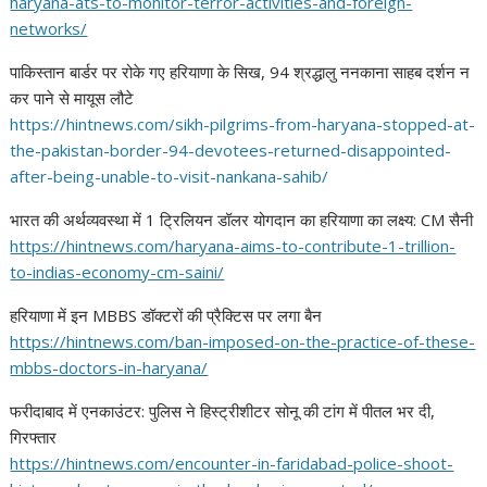
haryana-ats-to-monitor-terror-
activities-and-foreign-
networks/
पाकिस्तान बार्डर पर रोके गए हरियाणा के सिख, 94 श्रद्धालु ननकाना साहब दर्शन न
कर पाने से मायूस लौटे
https://hintnews.com/sikh-
pilgrims-from-haryana-stopped-
at-
the-pakistan-border-94-
devotees-returned-
disappointed-
after-being-
unable-to-visit-nankana-sahib/
भारत की अर्थव्यवस्था में 1 ट्रिलियन डॉलर योगदान का हरियाणा का लक्ष्य: CM सैनी
https://hintnews.com/haryana-
aims-to-contribute-1-trillion-
to-indias-economy-cm-saini/
हरियाणा में इन MBBS डॉक्टरों की प्रैक्टिस पर लगा बैन
https://hintnews.com/ban-
imposed-on-the-practice-of-
these-
mbbs-doctors-in-haryana/
फरीदाबाद में एनकाउंटर: पुलिस ने हिस्ट्रीशीटर सोनू की टांग में पीतल भर दी,
गिरफ्तार
https://hintnews.com/
encounter-in-faridabad-police-
shoot-