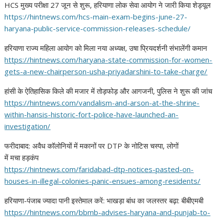
HCS मुख्य परीक्षा 27 जून से शुरू, हरियाणा लोक सेवा आयोग ने जारी किया शेड्यूल
https://hintnews.com/hcs-main-
exam-begins-june-27-
haryana-
public-service-commission-
releases-schedule/
हरियाणा राज्य महिला आयोग को मिला नया अध्यक्ष, उषा प्रियदर्शनी संभालेंगी कमान
https://hintnews.com/haryana-
state-commission-for-women-
gets-a-new-chairperson-usha-
priyadarshini-to-take-charge/
हांसी के ऐतिहासिक किले की मजार में तोड़फोड़ और आगजनी, पुलिस ने शुरू की जांच
https://hintnews.com/
vandalism-and-arson-at-the-
shrine-
within-hansis-historic-
fort-police-have-launched-an-
investigation/
फरीदाबाद: अवैध कॉलोनियों में
मकानों पर DTP के नोटिस चस्पा, लोगों
में मचा हड़कंप
https://hintnews.com/
faridabad-dtp-notices-pasted-
on-
houses-in-illegal-colonies-
panic-ensues-among-residents/
हरियाणा-पंजाब ज्यादा पानी इस्तेमाल करें: भाखड़ा बांध का जलस्तर बढ़ा: बीबीएमबी
https://hintnews.com/bbmb-
advises-haryana-and-punjab-to-