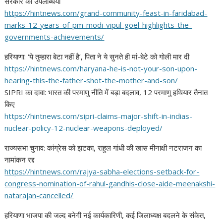
सरकार की उपलब्धियां
https://hintnews.com/grand-
community-feast-in-faridabad-
marks-12-years-of-pm-modi-
vipul-goel-highlights-the-
governments-achievements/
हरियाणा: ‘ये तुम्हारा बेटा नहीं है’, पिता ने ये सुनते ही मां-बेटे को गोली मार दी
https://hintnews.com/haryana-
he-is-not-your-son-upon-
hearing-this-the-father-shot-
the-mother-and-son/
SIPRI का दावा: भारत की परमाणु
नीति में बड़ा बदलाव, 12 परमाणु
हथियार तैनात
किए
https://hintnews.com/sipri-
claims-major-shift-in-indias-
nuclear-policy-12-nuclear-
weapons-deployed/
राज्यसभा चुनाव: कांग्रेस को झटका, राहुल गांधी की खास मीनाक्षी नटराजन का
नामांकन रद्द
https://hintnews.com/rajya-
sabha-elections-setback-for-
congress-nomination-of-rahul-
gandhis-close-aide-meenakshi-
natarajan-cancelled/
हरियाणा भाजपा की जल्द बनेगी
नई कार्यकारिणी, कई जिलाध्यक्ष बदलने के संकेत,