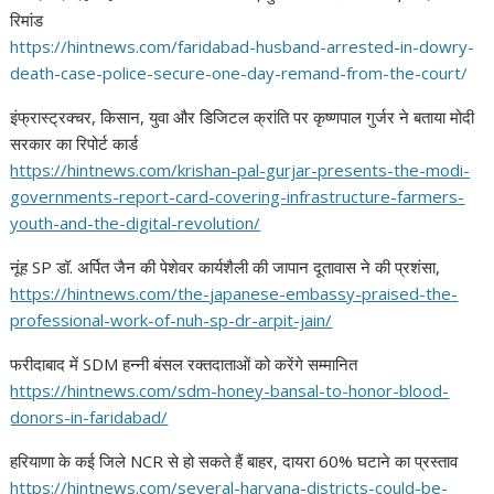
रिमांड
https://hintnews.com/
faridabad-husband-arrested-in-
dowry-
death-case-police-
secure-one-day-remand-from-
the-court/
इंफ्रास्ट्रक्चर, किसान, युवा और डिजिटल क्रांति पर कृष्णपाल गुर्जर ने बताया मोदी
सरकार का रिपोर्ट कार्ड
https://hintnews.com/krishan-
pal-gurjar-presents-the-modi-
governments-report-card-
covering-infrastructure-
farmers-
youth-and-the-digital-
revolution/
नूंह SP डॉ. अर्पित जैन की पेशेवर कार्यशैली की जापान दूतावास ने की प्रशंसा,
https://hintnews.com/the-
japanese-embassy-praised-the-
professional-work-of-nuh-sp-
dr-arpit-jain/
फरीदाबाद में SDM हन्नी बंसल रक्तदाताओं को करेंगे सम्मानित
https://hintnews.com/sdm-
honey-bansal-to-honor-blood-
donors-in-faridabad/
हरियाणा के कई जिले NCR से हो सकते हैं बाहर, दायरा 60% घटाने का प्रस्ताव
https://hintnews.com/several-
haryana-districts-could-be-