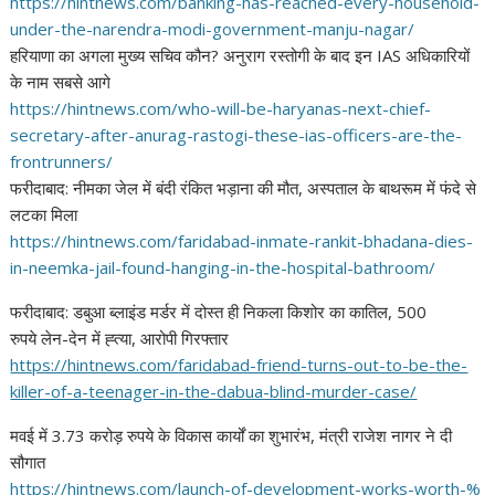
https://hintnews.com/banking-
has-reached-every-household-
under-the-narendra-modi-
government-manju-nagar/
हरियाणा का अगला मुख्य सचिव कौन? अनुराग रस्तोगी के बाद इन IAS अधिकारियों
के नाम सबसे आगे
https://hintnews.com/who-will-
be-haryanas-next-chief-
secretary-after-anurag-
rastogi-these-ias-officers-
are-the-
frontrunners/
फरीदाबाद: नीमका जेल में बंदी रंकित भड़ाना की मौत, अस्पताल के बाथरूम में फंदे से
लटका मिला
https://hintnews.com/
faridabad-inmate-rankit-
bhadana-dies-
in-neemka-jail-
found-hanging-in-the-hospital-
bathroom/
फरीदाबाद: डबुआ ब्लाइंड मर्डर में दोस्त ही निकला किशोर का कातिल, 500
रुपये लेन-देन में ह्त्या, आरोपी गिरफ्तार
https://hintnews.com/
faridabad-friend-turns-out-to-
be-the-
killer-of-a-teenager-
in-the-dabua-blind-murder-
case/
मवई में 3.73 करोड़ रुपये के विकास कार्यों का शुभारंभ, मंत्री राजेश नागर ने दी
सौगात
https://hintnews.com/launch-
of-development-works-worth-%