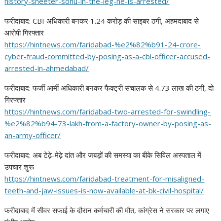
history-sheeter-sonu-in-
the-leg-he-is-arrested/
फरीदाबाद: CBI अधिकारी बनकर 1.24 करोड़ की साइबर ठगी, अहमदाबाद से
आरोपी गिरफ्तार
https://hintnews.com/
faridabad-%e2%82%b91-24-crore-
cyber-fraud-committed-by-
posing-as-a-cbi-officer-
accused-
arrested-in-ahmedabad/
फरीदाबाद: फर्जी आर्मी अधिकारी बनकर फैक्ट्री संचालक से 4.73 लाख की ठगी, दो
गिरफ्तार
https://hintnews.com/
faridabad-two-arrested-for-
swindling-
%e2%82%b94-73-lakh-
from-a-factory-owner-by-
posing-as-
an-army-officer/
फरीदाबाद: अब टेढ़े-मेढ़े दांत और जबड़ों की समस्या का बीके सिविल अस्पताल में
उपचार शुरू
https://hintnews.com/
faridabad-treatment-for-
misaligned-
teeth-and-jaw-
issues-is-now-available-at-bk-
civil-hospital/
फरीदाबाद में सीवर सफाई के दौरान कर्मचारी की मौत, कांग्रेस ने सरकार पर लगाए