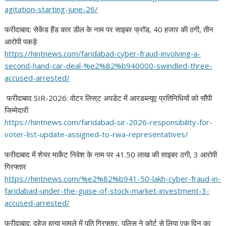
agitation-
starting-june-26/
फरीदाबाद: सेकेंड हैंड कार डील के नाम पर साइबर फ्रॉड, 40 हजार की ठगी, तीन
आरोपी पकड़े
https://hintnews.com/
faridabad-cyber-fraud-
involving-a-
second-hand-car-
deal-%e2%82%b940000-swindled-
three-
accused-arrested/
फरीदाबाद SIR-2026: वोटर लिस्
ट अपडेट में आरडब्ल्यूए प्रतिनिधियों को सौंपी
जिम्मेदारी
https://hintnews.com/
faridabad-sir-2026-
responsibility-for-
voter-list-
update-assigned-to-rwa-
representatives/
फरीदाबाद में शेयर मार्केट निवेश के नाम पर 41.50 लाख की साइबर ठगी, 3 आरोपी
गिरफ्तार
https://hintnews.com/%e2%82%
b941-50-lakh-cyber-fraud-in-
faridabad-under-the-guise-of-
stock-market-investment-3-
accused-arrested/
फरीदाबाद: दहेज हत्या मामले में पति गिरफ्तार, पुलिस ने कोर्ट से लिया एक दिन का