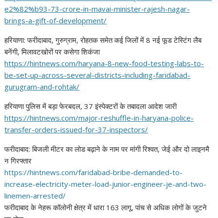
e2%82%b93-73-crore-in-mavai-
minister-rajesh-nagar-
brings-
a-gift-of-development/
हरियाणा: फरीदाबाद, गुरुग्राम, रोहतक समेत कई जिलों में 8 नई
फूड टेस्टिंग लैब
बनेंगी, मिलावटखोरों पर कसेगा शिकंजा
https://hintnews.com/haryana-
8-new-food-testing-labs-to-
be-
set-up-across-several-
districts-including-faridabad-
gurugram-and-rohtak/
हरियाणा पुलिस में बड़ा फेरबदल, 37 इंस्पेक्टरों के तबादला आदेश जारी
https://hintnews.com/major-
reshuffle-in-haryana-police-
transfer-orders-issued-for-37-
inspectors/
फरीदाबाद: बिजली मीटर का लोड बढ़ाने के ना
म पर मांगी रिश्वत, जेई और दो लाइनमै
न गिरफ्तार
https://hintnews.com/
faridabad-bribe-demanded-to-
increase-electricity-meter-
load-junior-engineer-je-and-
two-
linemen-arrested/
फरीदाबाद के नेहरू कॉलोनी क्षेत्र में धारा 163 लागू, पांच से अधिक लोगों के जुटने