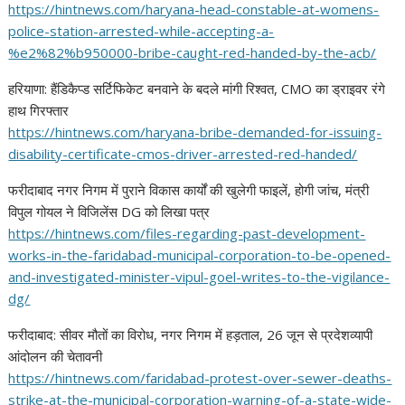
https://hintnews.com/haryana-
head-constable-at-womens-
police-station-arrested-while-
accepting-a-
%e2%82%b950000-
bribe-caught-red-handed-by-
the-acb/
हरियाणा: हैंडिकैप्ड सर्टिफिकेट बनवाने के बदले मांगी रिश्वत, CMO का ड्राइवर रंगे
हाथ गिरफ्तार
https://hintnews.com/haryana-
bribe-demanded-for-issuing-
disability-certificate-cmos-
driver-arrested-red-handed/
फरीदाबाद नगर निगम में पुराने विकास कार्यों की खुलेगी फाइलें, होगी जांच, मंत्री
विपुल गोयल ने विजिलेंस DG को लिखा पत्र
https://hintnews.com/files-
regarding-past-development-
works-in-the-faridabad-
municipal-corporation-to-be-
opened-
and-investigated-
minister-vipul-goel-writes-to-
the-vigilance-
dg/
फरीदाबाद: सीवर मौतों का विरोध, नगर निगम में हड़ताल, 26 जून से प्रदेशव्यापी
आंदोलन की चेतावनी
https://hintnews.com/
faridabad-protest-over-sewer-
deaths-
strike-at-the-
municipal-corporation-warning-
of-a-state-wide-