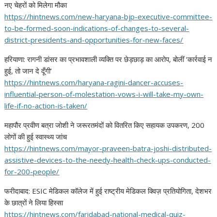
नए चेहरों को मिलेगा मौका
https://hintnews.com/new-
haryana-bjp-executive-
committee-
to-be-formed-soon-
indications-of-changes-to-
several-
district-presidents-
and-opportunities-for-new-
faces/
हरियाणा: रागनी डांसर का प्रभावशाली व्यक्ति पर छेड़छाड़ का आरोप, बोलीं ‘कार्रवाई न
हुई, तो जान दे दूँगी’
https://hintnews.com/haryana-
ragini-dancer-accuses-
influential-person-of-
molestation-vows-i-will-take-
my-own-
life-if-no-action-is-
taken/
महापौर प्रवीण बत्रा जोशी ने जरूरतमंदों को वितरित किए सहायक उपकरण, 200
लोगों की हुई स्वास्थ्य जांच
https://hintnews.com/mayor-
praveen-batra-joshi-
distributed-
assistive-devices-
to-the-needy-health-check-ups-
conducted-
for-200-people/
फरीदाबाद: ESIC मेडिकल कॉलेज में हुई राष्ट्रीय मेडिकल क्विज़ प्रतियोगिता, देशभर
के छात्रों ने लिया हिस्सा
https://hintnews.com/
faridabad-national-medical-
quiz-